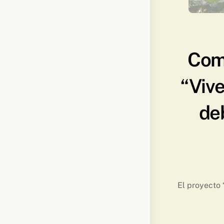
Comi
“Vive
de
El proyecto 