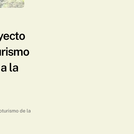
yecto
urismo
a la
oturismo de la