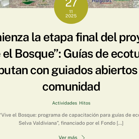
27
11
2025
enza la etapa final del pro
 el Bosque”: Guías de ecot
butan con guiados abiertos 
comunidad
Actividades
,
Hitos
“Vive el Bosque: programa de capacitación para guías de ec
Selva Valdiviana”, financiado por el Fondo […]
Ver más