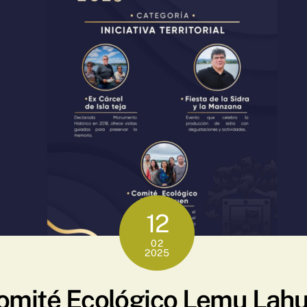
12
02
2025
omité Ecológico Lemu Lah