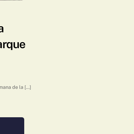
a
arque
emana de la […]