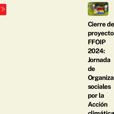
Skip
Menu
to
content
Cierre d
proyecto
FFOIP
2024:
Jornada
de
Organiza
sociales
por la
Acción
climática