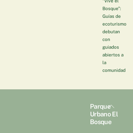
“Vive el
Bosque”:
Guías de
ecoturismo
debutan
con
guiados
abiertos a
la
comunidad
Back
Parque
To
Urbano El
Top
Bosque