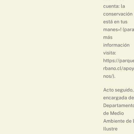
cuenta: la
conservación
está en tus
manes»!
(par
más
información
visita:
https://parqu
rbano.cl/apo
nos/).
Acto seguido,
encargada de
Departament
de Medio
Ambiente de 
Ilustre