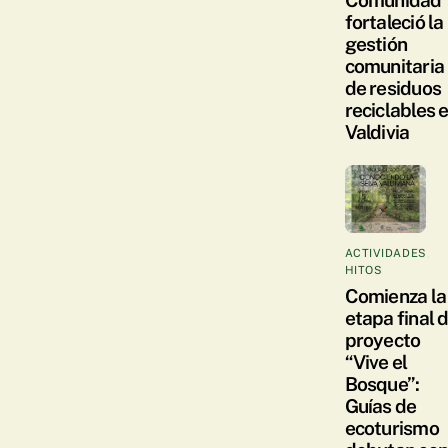
Comunidad
fortaleció la
gestión
comunitaria
de residuos
reciclables 
Valdivia
ACTIVIDADES
,
HITOS
Comienza la
etapa final 
proyecto
“Vive el
Bosque”:
Guías de
ecoturismo