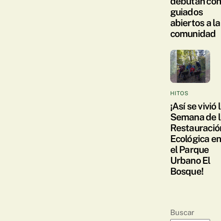
debutan co
guiados
abiertos a la
comunidad
HITOS
¡Así se vivió 
Semana de l
Restauració
Ecológica e
el Parque
Urbano El
Bosque!
Buscar