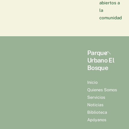
abiertos a
la
comunidad
Back
Parque
To
Urbano El
Top
Bosque
Inicio
Quienes Somos
Servicios
Noticias
Biblioteca
Apóyanos