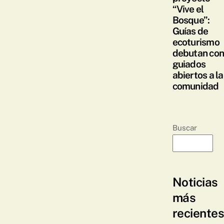
“Vive el
Bosque”:
Guías de
ecoturismo
debutan co
guiados
abiertos a la
comunidad
Buscar
Noticias
más
reciente