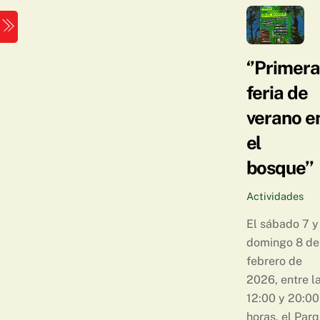
Skip
Menu
to
content
‘’Primer
feria de
verano e
el
bosque’’
Actividades
El sábado 7 y
domingo 8 de
febrero de
2026, entre l
12:00 y 20:00
horas, el Par