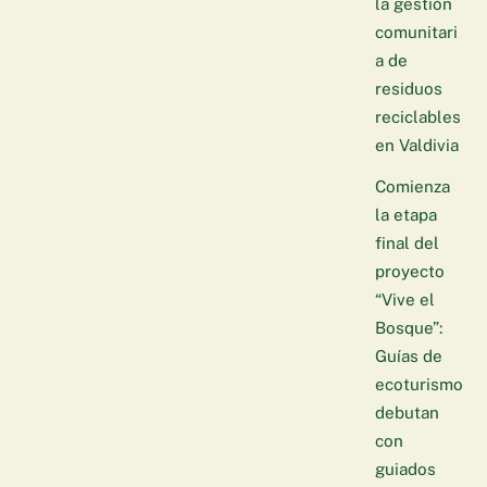
la gestión
comunitari
a de
residuos
reciclables
en Valdivia
Comienza
la etapa
final del
proyecto
“Vive el
Bosque”:
Guías de
ecoturismo
debutan
con
guiados