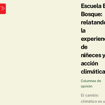
Skip
Escuela 
Menu
to
Bosque:
content
relatand
la
experien
de
niñeces 
acción
climátic
Columnas de
opinión
El cambio
climático es 